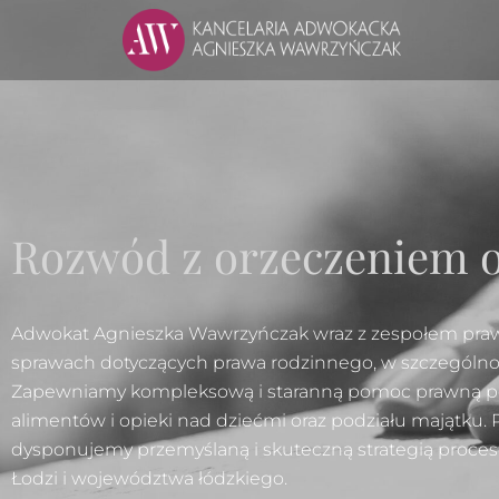
Rozwód z orzeczeniem o
Adwokat Agnieszka Wawrzyńczak wraz z zespołem prawn
sprawach dotyczących prawa rodzinnego, w szczególno
Zapewniamy kompleksową i staranną pomoc prawną po
alimentów i opieki nad dziećmi oraz podziału majątku
dysponujemy przemyślaną i skuteczną strategią proce
Łodzi i województwa łódzkiego.