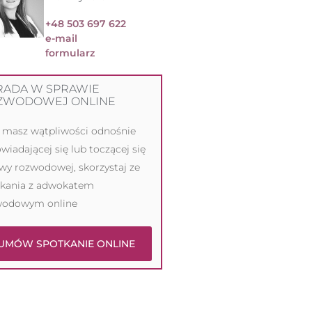
+48 503 697 622
e-mail
formularz
RADA W SPRAWIE
ZWODOWEJ ONLINE
i masz wątpliwości odnośnie
wiadającej się lub toczącej się
wy rozwodowej, skorzystaj ze
tkania z adwokatem
wodowym online
UMÓW SPOTKANIE ONLINE