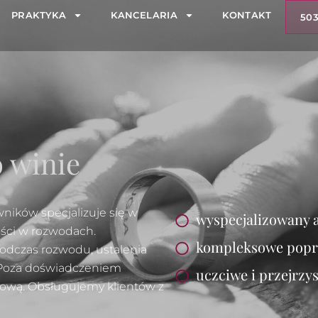
PRAKTYKA
KANCELARIA
KONTAKT
503
 winie
ików specjalizuje się w
wyspecjalizowany 
ści w rozwodach.
kompleksowe popr
dczas rozwodu, ustalenia
. Poza doświadczeniem
uczciwe i przejrzy
sową. Obsługujemy klientów z