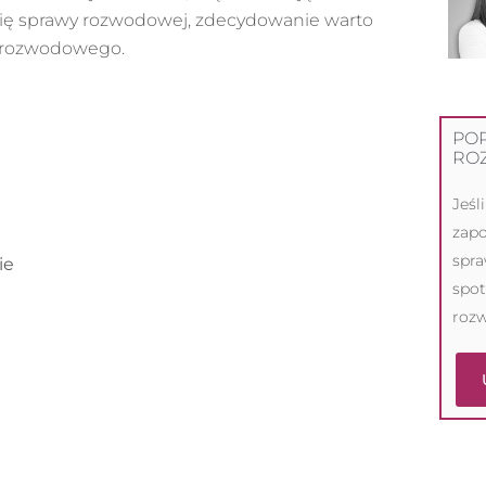
rię sprawy rozwodowej, zdecydowanie warto
 rozwodowego.
PO
RO
Jeśl
zapo
spra
ie
spo
roz