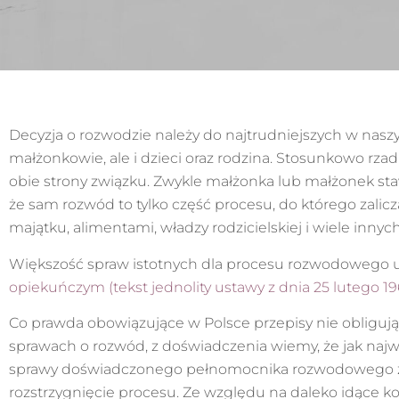
Decyzja o rozwodzie należy do najtrudniejszych w naszy
małżonkowie, ale i dzieci oraz rodzina. Stosunkowo rza
obie strony związku. Zwykle małżonka lub małżonek st
że sam rozwód to tylko część procesu, do którego zalic
majątku, alimentami, władzy rodzicielskiej i wiele innych
Większość spraw istotnych dla procesu rozwodowego 
opiekuńczym (tekst jednolity ustawy z dnia 25 lutego 19
Co prawda obowiązujące w Polsce przepisy nie obliguj
sprawach o rozwód, z doświadczenia wiemy, że jak na
sprawy doświadczonego pełnomocnika rozwodowego zwi
rozstrzygnięcie procesu. Ze względu na daleko idące k