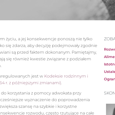
m życiu, a jej konsekwencje ponoszą nie tylko
ZOB
dko się zdarza, aby decyzję podejmowały zgodnie
Rozwó
awiani są przed faktem dokonanym. Pamiętajmy,
Alime
zają się również kwestie związane z podziałem
Istot
.
Ustal
uregulowanych jest w
Kodeksie rodzinnym i
Ogran
64 r. z późniejszymi zmianami)
.
ą do korzystania z pomocy adwokata przy
SKON
jwcześniejsze wyznaczenie do poprowadzenia
ększa szansę na szybkie i korzystne
onsekwencje rozwodu, często rzutujące na całe