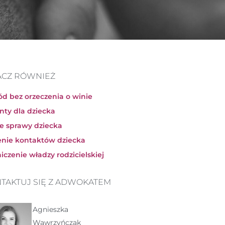
ACZ RÓWNIEŻ
d bez orzeczenia o winie
nty dla dziecka
ne sprawy dziecka
enie kontaktów dziecka
iczenie władzy rodzicielskiej
TAKTUJ SIĘ Z ADWOKATEM
Agnieszka
Wawrzyńczak