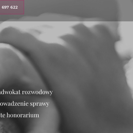
 697 622
adwokat rozwodowy​
owadzenie sprawy​
ste honorarium​