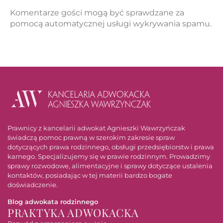
Komentarze gości mogą być sprawdzane za
pomocą automatycznej usługi wykrywania spamu.
Prawnicy z kancelarii adwokat Agnieszki Wawrzyńczak
świadczą pomoc prawną w szerokim zakresie spraw
dotyczących prawa rodzinnego, obsługi przedsiębiorstw i prawa
karnego. Specjalizujemy się w prawie rodzinnym. Prowadzimy
sprawy rozwodowe, alimentacyjne i sprawy dotyczące ustalenia
kontaktów, posiadając w tej materii bardzo bogate
doświadczenie.
Blog adwokata rodzinnego
PRAKTYKA ADWOKACKA