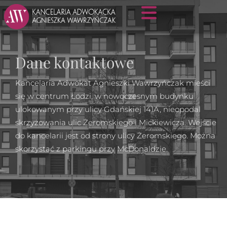
Dane kontaktowe
Kancelaria Adwokat Agnieszki Wawrzyńczak mieści
się w centrum Łodzi, w nowoczesnym budynku
ulokowanym przy ulicy Gdańskiej 141A, nieopodal
skrzyżowania ulic Żeromskiego i Mickiewicza. Wejście
do kancelarii jest od strony ulicy Żeromskiego. Można
skorzystać z parkingu przy McDonaldzie.