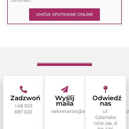
lub wideo.
UMÓW SPOTKANIE ONLINE
Zadzwoń
Wyślij
Odwiedź
maila
nas
+48 503
sekretariat@adwokatwawrzyncz
ul.
697 622
Gdańska
141A lok. 6