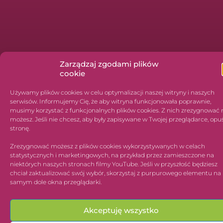
Zarządzaj zgodami plików
cookie
© 2026 Adwokat Agnieszka Wawrzyńczak Łódź
Polityka prywatności
Polityka plików cookies
Budowa strony internetowej: M2A Mirosław Florek
Używamy plików cookies w celu optymalizacji naszej witryny i naszych
serwisów. Informujemy Cię, że aby witryna funkcjonowała poprawnie,
musimy korzystać z funkcjonalnych plików cookies. Z nich zrezygnować 
możesz. Jeśli nie chcesz, aby były zapisywane w Twojej przeglądarce, opu
stronę.
Zrezygnować możesz z plików cookies wykorzystywanych w celach
statystycznych i marketingowych, na przykład przez zamieszczone na
niektórych naszych stronach filmy YouTube. Jeśli w przyszłość będziesz
chciał zaktualizować swój wybór, skorzystaj z purpurowego elementu na
samym dole okna przeglądarki.
Akceptuję wszystko