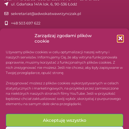
ul. Gdańska 141A lok. 6, 90-536 Łódź
sekretariat@adwokatwawrzynczak.pl
+48 503 697 622
pon.-pt. 9:00-17:00
Zarządzaj zgodami plików
cookie
Używamy plików cookies w celu optymalizacji naszej witryny i
naszych serwisów. Informujemy Cię, że aby witryna funkcjonowała
poprawnie, musimy korzystać z funkcjonalnych plików cookies. Z
nich zrezygnować nie możesz. Jeśli nie chcesz, aby były zapisywane w
Twojej przeglądarce, opuść stronę.
Zrezygnować możesz z plików cookies wykorzystywanych w celach
statystycznych i marketingowych, na przykład przez zamieszczone
na niektórych naszych stronach filmy YouTube. Jeśli w przyszłość
będziesz chciał zaktualizować swój wybór, skorzystaj z purpurowego
elementu na samym dole okna przeglądarki.
Akceptuję wszystko
© 2026 Adwokat Agnieszka Wawrzyńczak Łódź