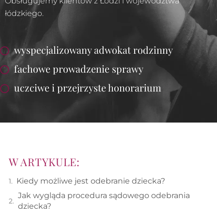
Obsługujemy klientów z Łodzi i województwa
łódzkiego.
wyspecjalizowany adwokat rodzinny
fachowe prowadzenie sprawy
uczciwe i przejrzyste honorarium​
W ARTYKULE:
Kiedy możliwe jest odebranie dziecka?
Jak wygląda procedura sądowego odebrania
dziecka?