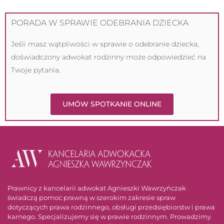
PORADA W SPRAWIE ODEBRANIA DZIECKA
Jeśli masz wątpliwości w sprawie o odebranie dziecka,
doświadczony adwokat rodzinny może odpowiedzieć na
Twoje pytania.
UMÓW SPOTKANIE ONLINE
Prawnicy z kancelarii adwokat Agnieszki Wawrzyńczak
świadczą pomoc prawną w szerokim zakresie spraw
dotyczących prawa rodzinnego, obsługi przedsiębiorstw i prawa
karnego. Specjalizujemy się w prawie rodzinnym. Prowadzimy