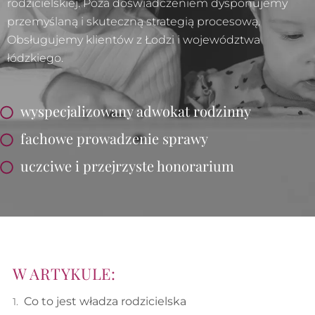
rodzicielskiej. Poza doświadczeniem dysponujemy
przemyślaną i skuteczną strategią procesową.
Obsługujemy klientów z Łodzi i województwa
łódzkiego.
wyspecjalizowany adwokat rodzinny
fachowe prowadzenie sprawy
uczciwe i przejrzyste honorarium​
W ARTYKULE:
Co to jest władza rodzicielska