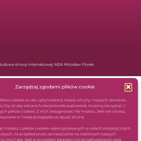
Budowa strony internetowej: M2A Mirosław Florek
Zarządzaj zgodami plików cookie
ków cookies w celu optymalizacji naszej witryny i naszych serwisów.
y Cię, że aby witryna funkcjonowała poprawnie, musimy korzystać z
ych plików cookies. Z nich zrezygnować nie możesz. Jeśli nie chcesz,
pisywane w Twojej przeglądarce, opuść stronę.
ć możesz z plików cookies wykorzystywanych w celach statystycznych
gowych, na przykład przez zamieszczone na niektórych naszych
lmy YouTube. Jeśli w przyszłość będziesz chciał zaktualizować swój