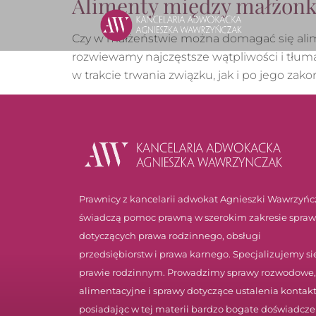
Alimenty między małżonka
Czy w małżeństwie można domagać się alim
rozwiewamy najczęstsze wątpliwości i tłum
w trakcie trwania związku, jak i po jego zak
Prawnicy z kancelarii adwokat Agnieszki Wawrzyńc
świadczą pomoc prawną w szerokim zakresie spraw
dotyczących prawa rodzinnego, obsługi
przedsiębiorstw i prawa karnego. Specjalizujemy si
prawie rodzinnym. Prowadzimy sprawy rozwodowe,
alimentacyjne i sprawy dotyczące ustalenia kontak
posiadając w tej materii bardzo bogate doświadcze