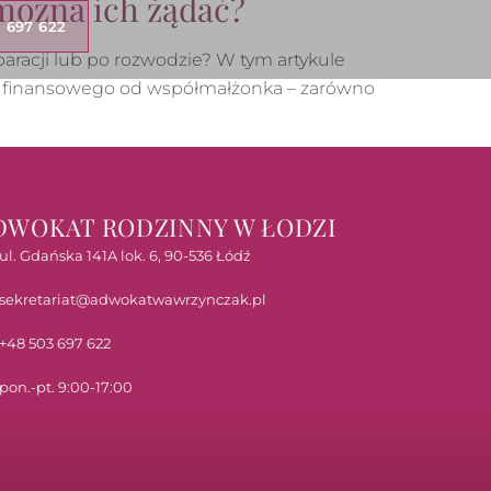
można ich żądać?
 697 622
racji lub po rozwodzie? W tym artykule
ia finansowego od współmałżonka – zarówno
DWOKAT RODZINNY W ŁODZI
ul. Gdańska 141A lok. 6, 90-536 Łódź
sekretariat@adwokatwawrzynczak.pl
+48 503 697 622
pon.-pt. 9:00-17:00