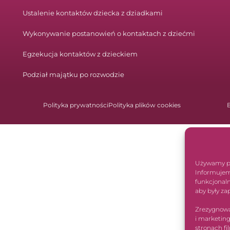
Ustalenie kontaktów dziecka z dziadkami
Wykonywanie postanowień o kontaktach z dziećmi
Egzekucja kontaktów z dzieckiem
Podział majątku po rozwodzie
Polityka prywatności
Polityka plików cookies
Używamy pli
Informujem
funkcjonaln
aby były za
Zrezygnowa
i marketin
stronach fi